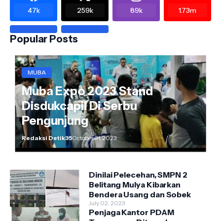
47k
259k
89k
1.73m
Popular Posts
MUBA
Muba Expo 2023 Stand
Disdukcapil Di Serbu
Pengunjung
Redaksi Detik35
October 31, 2023
Dinilai Pelecehan, SMPN 2
Belitang Mulya Kibarkan
Bendera Usang dan Sobek
July 02, 2023
Penjaga Kantor PDAM