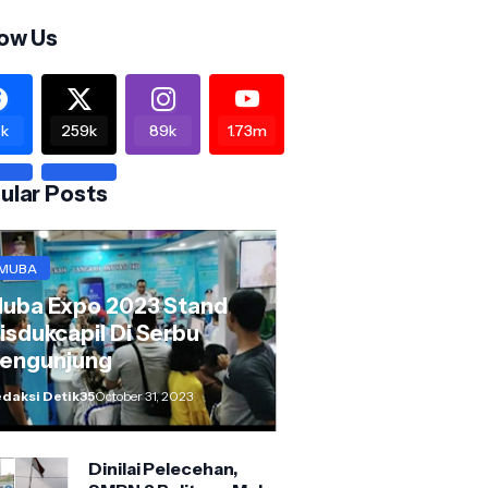
low Us
k
259k
89k
1.73m
ular Posts
MUBA
uba Expo 2023 Stand
isdukcapil Di Serbu
engunjung
daksi Detik35
October 31, 2023
Dinilai Pelecehan,