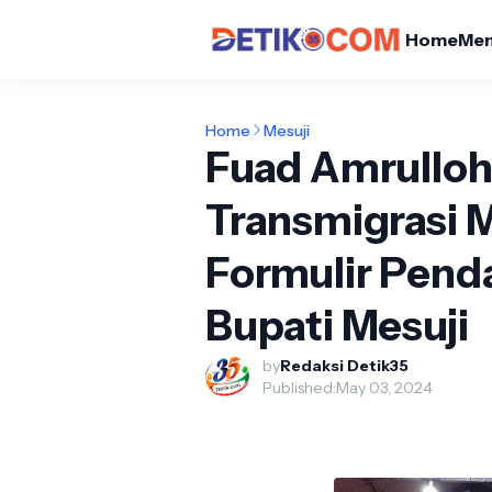
Home
Me
Home
Mesuji
Fuad Amrulloh,
Transmigrasi 
Formulir Pend
Bupati Mesuji
by
Redaksi Detik35
Published:
May 03, 2024