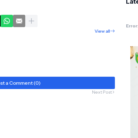
Lat
Error
View all
st a Comment (0)
Next Post