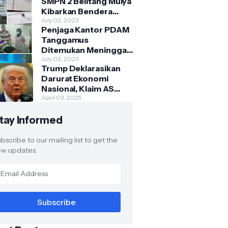
SMPN 2 Belitang Mulya
Kibarkan Bendera
Usang dan Sobek
July 02, 2023
Penjaga Kantor PDAM
Tanggamus
Ditemukan Meninggal
di Belakang Kantornya.
July 02, 2023
Trump Deklarasikan
Darurat Ekonomi
Nasional, Klaim AS
Terus Diperlakukan
April 03, 2025
Tidak Adil oleh Negara
tay Informed
Asing"
bscribe to our mailing list to get the
w updates.