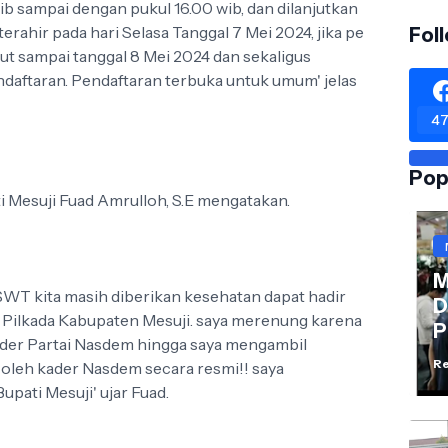
wib sampai dengan pukul 16.00 wib, dan dilanjutkan
erahir pada hari Selasa Tanggal 7 Mei 2024, jika pe
Fol
ut sampai tanggal 8 Mei 2024 dan sekaligus
aftaran. Pendaftaran terbuka untuk umum' jelas
47
Pop
i Mesuji Fuad Amrulloh, S.E mengatakan.
M
 SWT kita masih diberikan kesehatan dapat hadir
D
di Pilkada Kabupaten Mesuji. saya merenung karena
P
der Partai Nasdem hingga saya mengambil
Re
i oleh kader Nasdem secara resmi!! saya
upati Mesuji' ujar Fuad.