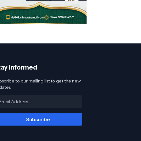
tay Informed
scribe to our mailing list to get the new
dates.